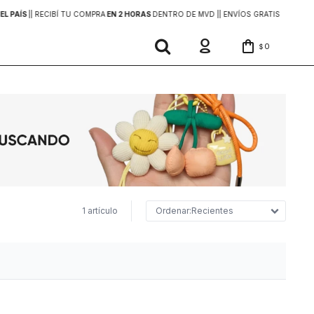
EL PAÍS
|
| RECIBÍ TU COMPRA
EN 2 HORAS
DENTRO DE MVD |
| ENVÍOS GRATIS
EN COMP
0
$
1 artículo
Recientes