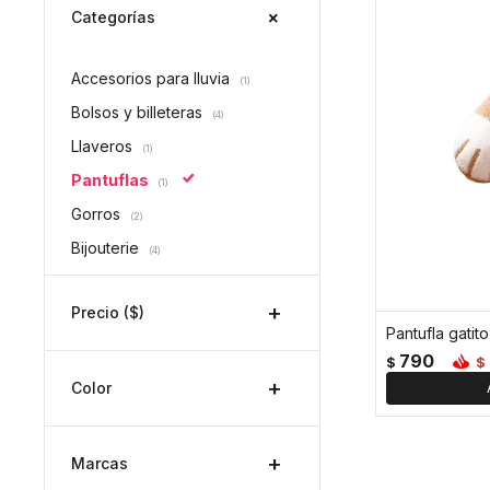
Categorías
Accesorios para lluvia
(1)
Bolsos y billeteras
(4)
Llaveros
(1)
Pantuflas
(1)
Gorros
(2)
Bijouterie
(4)
Precio
($)
Pantufla gatit
790
$
$
Color
Marcas