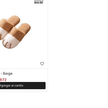
o - Beige
672