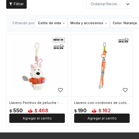
Recientes
Filtrando por:
Estilo de vida
Moda y accesorios
Color:
Naranja
Llavero Perritos de peluche - Naranja
Llavero con cordones de colores - Naranja
550
468
190
162
$
$
$
$