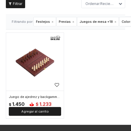
Recientes
Filtrando por:
Festejos
Previas
Juegos de mesa +18
Color:
Juego de ajedrez y backgammon de cuerina - Marron
1.450
1.233
$
$