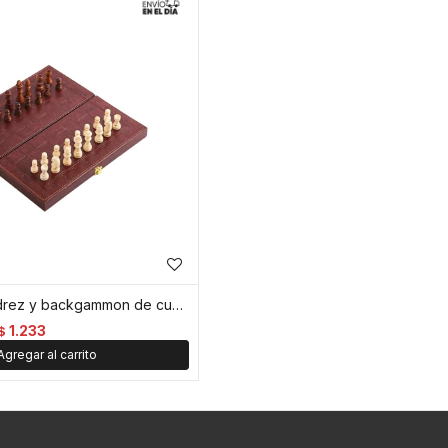
Juego de ajedrez y backgammon de cuerina - Marron
1.233
$