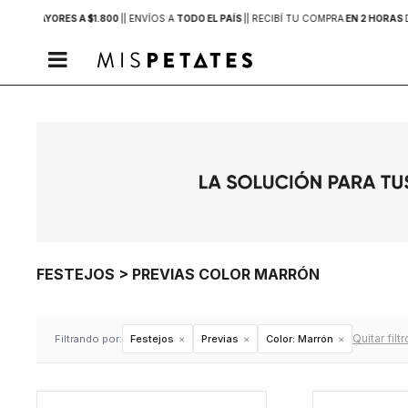
PRAS MAYORES A $1.800
|
| ENVÍOS A
TODO EL PAÍS
|
| RECIBÍ TU COMPRA
EN 2 HORAS

FESTEJOS > PREVIAS COLOR MARRÓN
Quitar filt
Filtrando por:
Festejos
Previas
Color:
Marrón