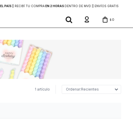
EL PAÍS
|
| RECIBÍ TU COMPRA
EN 2 HORAS
DENTRO DE MVD |
| ENVÍOS GRATIS
EN COMP
0
$
1 artículo
Recientes