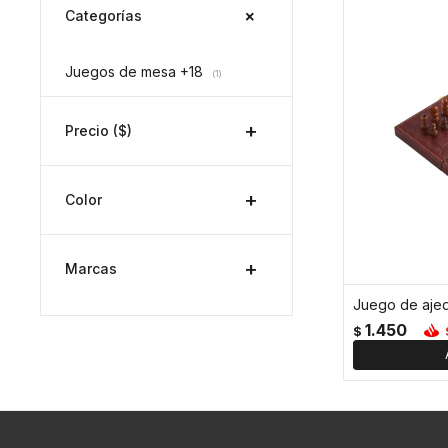
Categorías
Juegos de mesa +18
(1)
Precio
($)
Color
Marcas
1.450
$