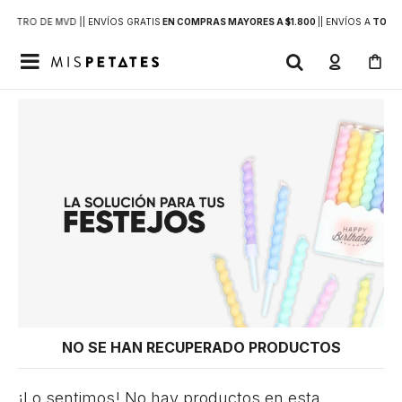
DENTRO DE MVD |
| ENVÍOS GRATIS
EN COMPRAS MAYORES A $1.800
|
| ENVÍOS A
TODO 

NO SE HAN RECUPERADO PRODUCTOS
¡Lo sentimos! No hay productos en esta