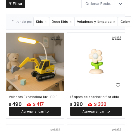
Recientes
Filtrando por:
Kids
Deco Kids
Veladoras y lámparas
Color:
Veladora Excavadora luz LED Recargable - Amarillo
Lámpara de escritorio flor chica - Amarillo
490
417
390
332
$
$
$
$