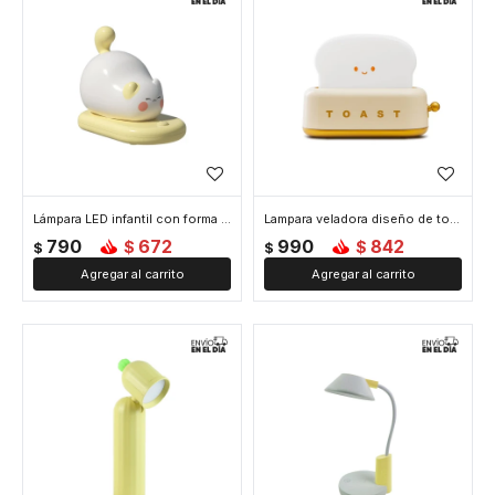
Lámpara LED infantil con forma de gatito de silicona - Amarillo
Lampara veladora diseño de tostadora - Amarillo
790
672
990
842
$
$
$
$