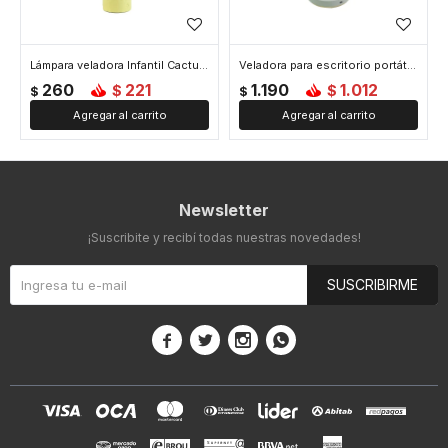
Lámpara veladora Infantil Cactus Usb - Amarillo
Veladora para escritorio portátil - Amarillo
260
221
1.190
1.012
$
$
$
$
Newsletter
¡Suscribite y recibí todas nuestras novedades!
SUSCRIBIRME



