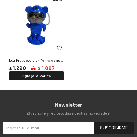
Luz Proyectora en forma de astronauta - Azul
1.290
1.097
$
$
Newsletter
¡Suscribite y recibí todas nuestras novedades!
SUSCRIBIRME