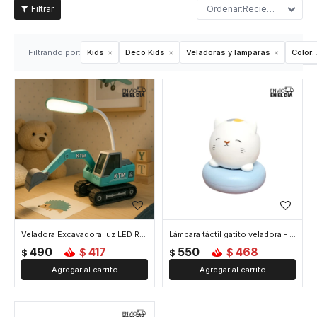
Recientes
Filtrando por:
Kids
Deco Kids
Veladoras y lámparas
Color:
Veladora Excavadora luz LED Recargable - Azul
Lámpara táctil gatito veladora - Azul
490
417
550
468
$
$
$
$