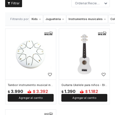
Recientes
Filtrando por:
Kids
Juguetería
Instrumentos musicales
Col
Tambor instrumento musical mediano - Blanco
Guitarra Ukelele para niños - Blanco
3.990
3.392
1.390
1.182
$
$
$
$