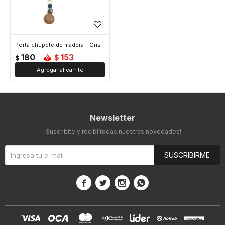
Porta chupete de madera - Gris
180
153
$
$
Newsletter
¡Suscribite y recibí todas nuestras novedades!
SUSCRIBIRME



