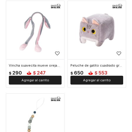
Vincha suavecita mueve orejas - Gris
Peluche de gatito cuadrado grande - Gris
290
247
650
553
$
$
$
$