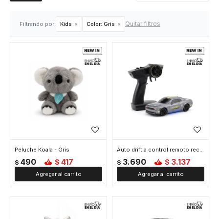
Quitar filtros
Filtrando por:
Kids
Color:
Gris
Peluche Koala - Gris
Auto drift a control remoto recargable - Gris
490
417
3.690
3.137
$
$
$
$