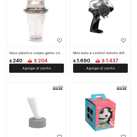
Vaso plástico orejas gatito con tapa y sorbete – 350ml - Gris
Mini auto a control remoto drift para niños - Gris
240
204
1.690
1.437
$
$
$
$