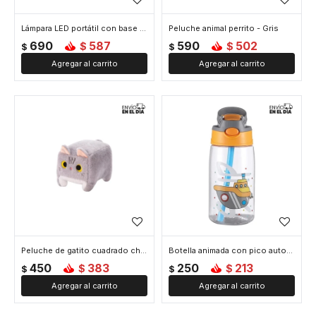
Lámpara LED portátil con base tipo interruptor ON-OFF - Gris
Peluche animal perrito - Gris
690
587
590
502
$
$
$
$
Peluche de gatito cuadrado chico - Gris
Botella animada con pico automático - Gris
450
383
250
213
$
$
$
$