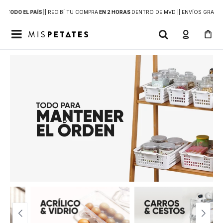
 A
TODO EL PAÍS
|
| RECIBÍ TU COMPRA
EN 2 HORAS
DENTRO DE MVD |
| ENVÍOS GRATIS
