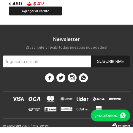
490
417
$
$
Newsletter
¡Suscribite y recibí todas nuestras novedades!
SUSCRIBIRME




¡Escribinos!
© Copyright 2026 / Mis Petates