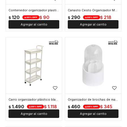
Contenedor organizador plastico 14x7x4cm - Blanco
Canasto Cesto Organizador Metal Cocina Baño Oficina 28x22x12cm - Blanco
120
90
290
218
$
$
$
$
Carro organizador plástico blanco de 4 niveles con ruedas – 43x21x99cm - Blanco
Organizador de brochas de maquillaje – 23.5x12cm – Plástico blanco y acrílico - Blanco
1.490
1.118
460
345
$
$
$
$