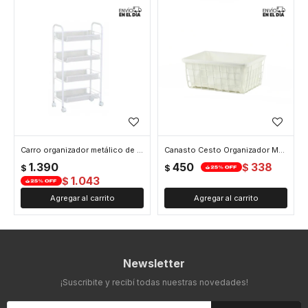
Carro organizador metálico de 4 niveles con ruedas - Blanco
Canasto Cesto Organizador Metal Cocina Baño Oficina - Blanco
1.390
450
338
$
$
$
1.043
$
Newsletter
¡Suscribite y recibí todas nuestras novedades!