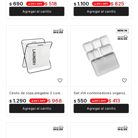
690
518
1.100
825
$
$
$
$
Cesto de ropa plegable 2 compartimentos metal y tela - Blanco
Set x14 contenedores organizadores diferentes tamaños - Blanco
1.290
968
550
413
$
$
$
$