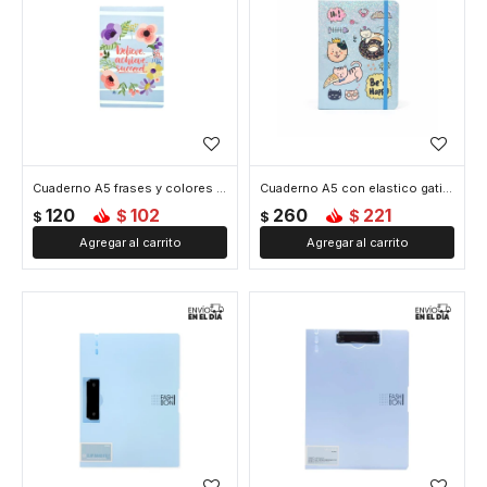
Cuaderno A5 frases y colores - Celeste
Cuaderno A5 con elastico gatito - Celeste
120
102
260
221
$
$
$
$