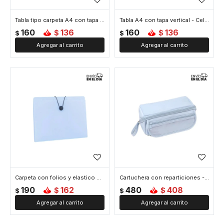
Tabla tipo carpeta A4 con tapa colores pastel - Celeste
Tabla A4 con tapa vertical - Celeste
160
136
160
136
$
$
$
$
Carpeta con folios y elastico A4 - Celeste
Cartuchera con reparticiones - Celeste
190
162
480
408
$
$
$
$