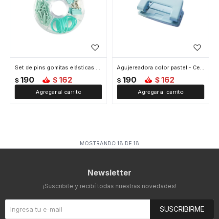
Set de pins gomitas elásticas y ganchitos - Celeste
Agujereadora color pastel - Celeste
190
162
190
162
$
$
$
$
MOSTRANDO
18
DE
18
Newsletter
¡Suscribite y recibí todas nuestras novedades!
SUSCRIBIRME