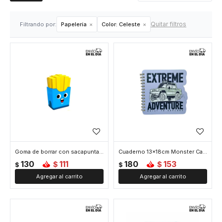
Quitar filtros
Filtrando por:
Papelería
Color:
Celeste
Goma de borrar con sacapuntas - Celeste
Cuaderno 13x18cm Monster Car - Celeste
130
111
180
153
$
$
$
$