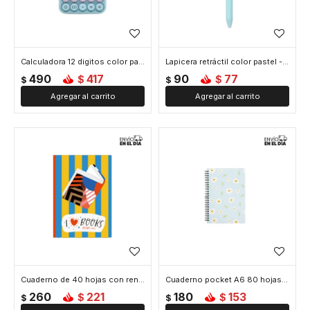
Calculadora 12 digitos color pastel - Celeste
Lapicera retráctil color pastel - Celeste
490
417
90
77
$
$
$
$
Cuaderno de 40 hojas con renglones de 18,2 x 25,4 cm - Celeste
Cuaderno pocket A6 80 hojas - Celeste
260
221
180
153
$
$
$
$