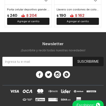
Porta celular deportivo grande para brazo - Naranja
Llavero con cordones de colores - Naranja
240
204
190
162
$
$
$
$
Newsletter
¡Suscribite y recibí todas nuestras novedades!
SUSCRIBIRME




¡Escribinos!