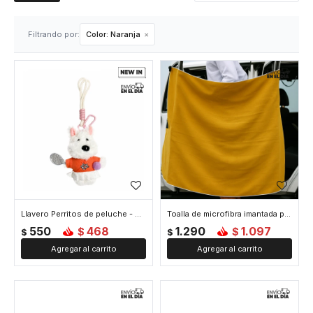
Filtrando por:
Color:
Naranja
Llavero Perritos de peluche - Naranja
Toalla de microfibra imantada para playa o picnic - Naranja
550
468
1.290
1.097
$
$
$
$