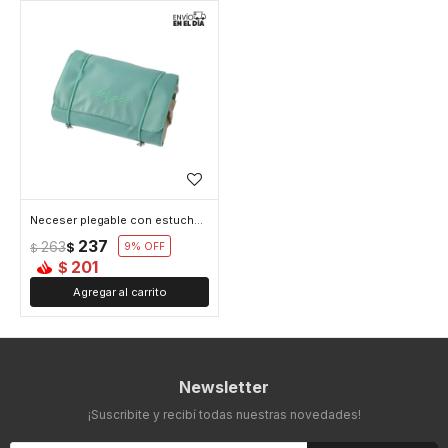
Neceser plegable con estuches con velcro - Verde
237
263
$
9
$
201
$
Newsletter
¡Suscribite y recibí todas nuestras novedades!