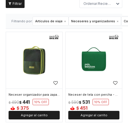
Recientes
Filtrando por:
Artículos de viaje
Neceseres y organizadores
Co
Neceser organizador para zapatos - Verde
Neceser de tela con percha - Verde
441
531
490
590
$
10
$
10
$
$
375
451
$
$