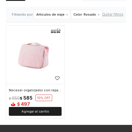
Quitar filtros
Filtrando por:
Artículos de viaje
Color:
Rosado
Neceser organizador con reparticiones y colgador - Rosado
585
650
$
10
$
497
$