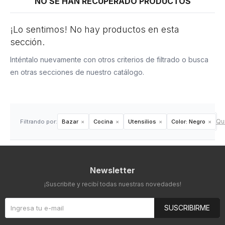
NO SE HAN RECUPERADO PRODUCTOS
¡Lo sentimos! No hay productos en esta
sección.
Inténtalo nuevamente con otros criterios de filtrado o busca
en otras secciones de nuestro catálogo.
Qui
Filtrando por:
Bazar
Cocina
Utensilios
Color:
Negro
Newsletter
¡Suscribite y recibí todas nuestras novedades!
SUSCRIBIRME