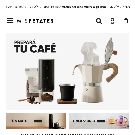
DENTRO DE MVD |
| ENVÍOS GRATIS
EN COMPRAS MAYORES A $1.800
|
| ENVÍOS A
TODO 
