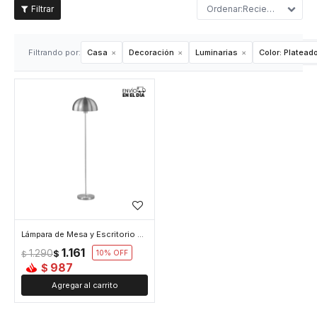
Recientes
Filtrando por:
Casa
Decoración
Luminarias
Color:
Platead
Lámpara de Mesa y Escritorio con Luz Led Base Plana - Plateado
1.161
1.290
$
10
$
987
$