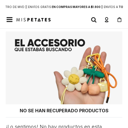
DENTRO DE MVD |
| ENVÍOS GRATIS
EN COMPRAS MAYORES A $1.800
|
| ENVÍOS A
TODO 

NO SE HAN RECUPERADO PRODUCTOS
¡Lo sentimos! No hay productos en esta