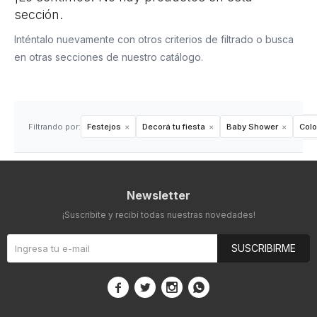
sección.
Inténtalo nuevamente con otros criterios de filtrado o busca
en otras secciones de nuestro catálogo.
Filtrando por:
Festejos
Decorá tu fiesta
Baby Shower
Colo
Newsletter
¡Suscribite y recibí todas nuestras novedades!
SUSCRIBIRME



