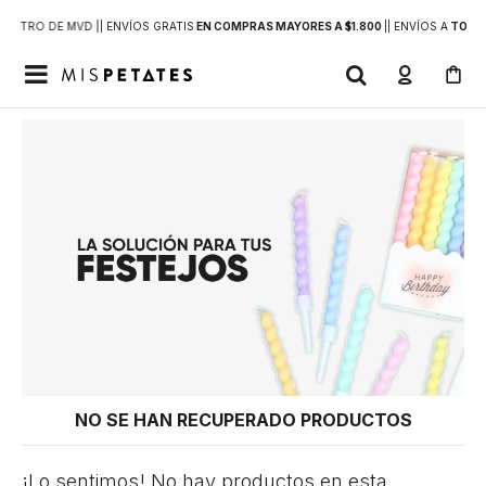
DENTRO DE MVD |
| ENVÍOS GRATIS
EN COMPRAS MAYORES A $1.800
|
| ENVÍOS A
TODO 

NO SE HAN RECUPERADO PRODUCTOS
¡Lo sentimos! No hay productos en esta