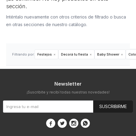
sección.
Inténtalo nuevamente con otros criterios de filtrado o busca
en otras secciones de nuestro catálogo.
Filtrando por:
Festejos
Decorá tu fiesta
Baby Shower
Colo
Newsletter
¡Suscribite y recibí todas nuestras novedades!
SUSCRIBIRME



