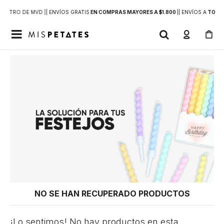
DENTRO DE MVD |
| ENVÍOS GRATIS
EN COMPRAS MAYORES A $1.800
|
| ENVÍOS A
TODO 

NO SE HAN RECUPERADO PRODUCTOS
¡Lo sentimos! No hay productos en esta