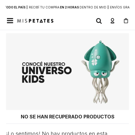
 A
TODO EL PAÍS
|
| RECIBÍ TU COMPRA
EN 2 HORAS
DENTRO DE MVD |
| ENVÍOS GRATIS

NO SE HAN RECUPERADO PRODUCTOS
¡Lo sentimos! No hay productos en esta