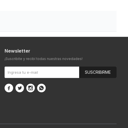
Newsletter
¡Suscribite y recibí todas nuestras novedades!
SUSCRIBIRME



