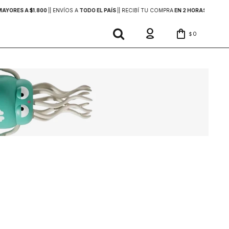
YORES A $1.800
|
| ENVÍOS A
TODO EL PAÍS
|
| RECIBÍ TU COMPRA
EN 2 HORAS
DENTRO 
0
$