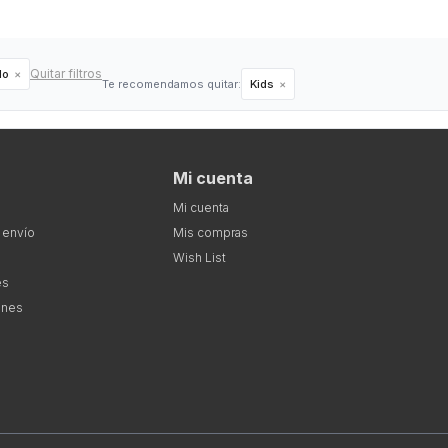
Quitar filtros
lo
Te recomendamos quitar:
Kids
Mi cuenta
Mi cuenta
 envío
Mis compras
Wish List
es
ones