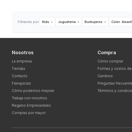
Filtrando por:
Kids
Juguetería
Burbujeros
Color:
Amaril
Nosotros
Compra
La empresa
Cómo comprar
Tiendas
Formas y costos de
Contacto
Cambios
Franquicias
Preguntas frecuent
Cómo podemos mejorar
Términos y condici
Trabaja con nosotros
Regalos Empresariales
Compras por mayor