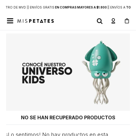
DENTRO DE MVD |
| ENVÍOS GRATIS
EN COMPRAS MAYORES A $1.800
|
| ENVÍOS A
TODO 

NO SE HAN RECUPERADO PRODUCTOS
¡Lo sentimos! No hay productos en esta