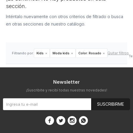
sección.
Inténtalo nuevamente con otros criterios de filtrado o busca
en otras secciones de nuestro catálogo.
Quitar filtros
Filtrando por:
Kids
Moda kids
Color:
Rosado
Te
Newsletter
¡Suscribite y recibí todas nuestras novedades!
SUSCRIBIRME



