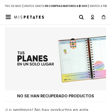
DENTRO DE MVD |
| ENVÍOS GRATIS
EN COMPRAS MAYORES A $1.800
|
| ENVÍOS A
TODO 

NO SE HAN RECUPERADO PRODUCTOS
¡Lo sentimos! No hay productos en esta