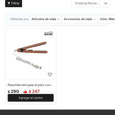
Recientes
Filtrando por:
Artículos de viaje
Accesorios de viaje
Color:
Mar
Planchita mini para el pelo con estuche - Marrón
290
247
$
$