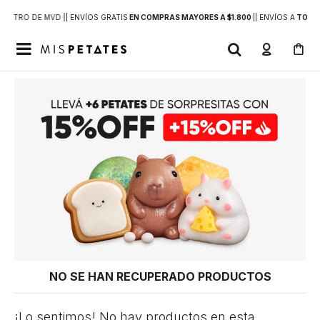
DENTRO DE MVD |
| ENVÍOS GRATIS
EN COMPRAS MAYORES A $1.800
|
| ENVÍOS A
TODO 

NO SE HAN RECUPERADO PRODUCTOS
¡Lo sentimos! No hay productos en esta