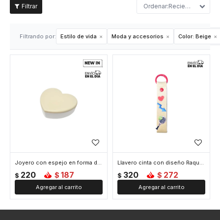
Recientes
Filtrando por:
Estilo de vida
Moda y accesorios
Color:
Beige
Joyero con espejo en forma de corazon - 10x9x3cm - Beige
Llavero cinta con diseño Raqueta de Tennis - Beige
220
187
320
272
$
$
$
$