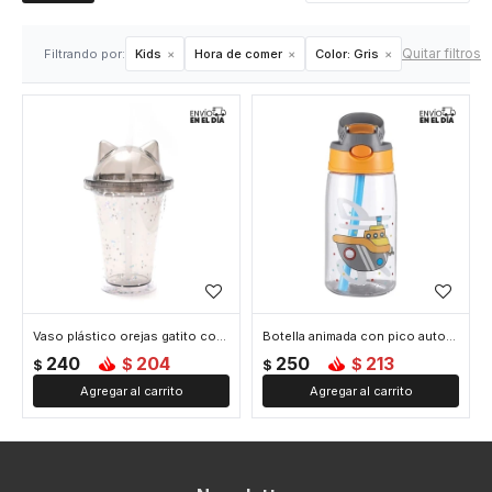
Quitar filtros
Filtrando por:
Kids
Hora de comer
Color:
Gris
Vaso plástico orejas gatito con tapa y sorbete – 350ml - Gris
Botella animada con pico automático - Gris
240
204
250
213
$
$
$
$