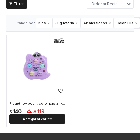
Recientes
Filtrando por:
Kids
Juguetería
Amansalocos
Color:
Lila
Fidget toy pop it color pastel - Lila
140
119
$
$