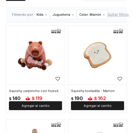
Quitar filtros
Filtrando por:
Kids
Juguetería
Color:
Marrón
Squishy carpincho con huesito - Marron
Squishy tostadita - Marron
140
119
190
162
$
$
$
$