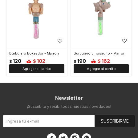
Burbujero boxeador - Marron
Burbujero dinosaurio - Marron
120
102
190
162
$
$
$
$
Newsletter
¡Suscribite y recibí todas nuestras novedades!
SUSCRIBIRME