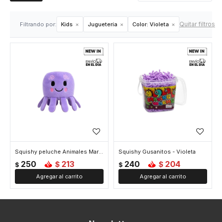
Quitar filtros
Filtrando por:
Kids
Juguetería
Color:
Violeta
Squishy peluche Animales Marinos - Violeta
Squishy Gusanitos - Violeta
250
213
240
204
$
$
$
$