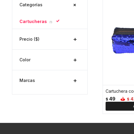
Categorías
Cartucheras
(1)
Precio
($)
Color
Marcas
Cartuchera con
49
4
$
$