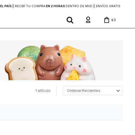
EL PAÍS
|
| RECIBÍ TU COMPRA
EN 2 HORAS
DENTRO DE MVD |
| ENVÍOS GRATIS
EN COMP
0
$
1 artículo
Recientes