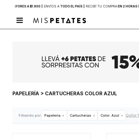
PRAS MAYORES A $1.800
|
| ENVÍOS A
TODO EL PAÍS
|
| RECIBÍ TU COMPRA
EN 2 HORAS

PAPELERÍA > CARTUCHERAS COLOR AZUL
Quitar f
Filtrando por:
Papelería
Cartucheras
Color:
Azul