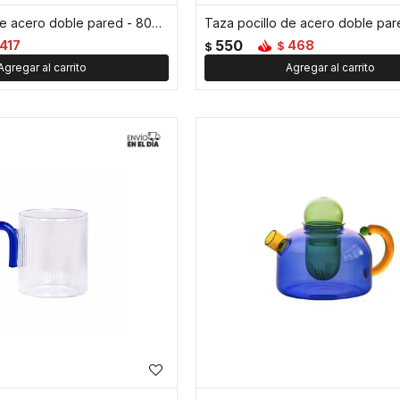
Taza pocillo de acero doble pared - 80ml - Azul
550
417
468
$
$