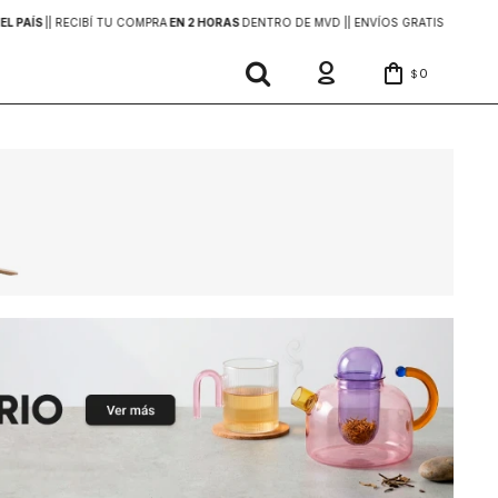
EL PAÍS
|
| RECIBÍ TU COMPRA
EN 2 HORAS
DENTRO DE MVD |
| ENVÍOS GRATIS
EN COMP
0
$