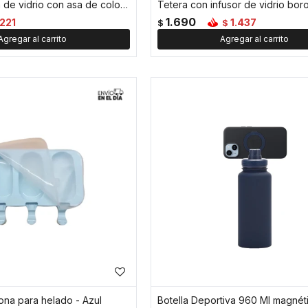
Taza facetada de vidrio con asa de color - 350ml - Azul
1.690
221
1.437
$
$
ona para helado - Azul