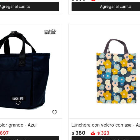
olor grande - Azul
Lunchera con velcro con asa - A
380
697
323
$
$