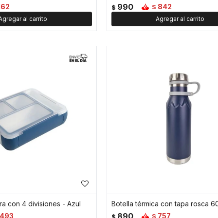
990
162
842
$
$
a con 4 divisiones - Azul
890
493
757
$
$