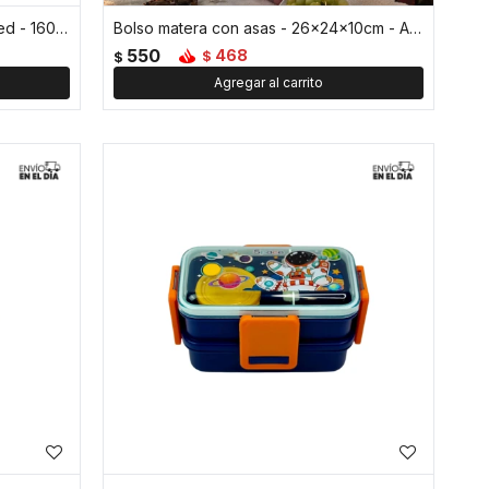
Taza pocillo de acero doble pared - 160ml - Azul
Bolso matera con asas - 26x24x10cm - Azul
550
468
$
$