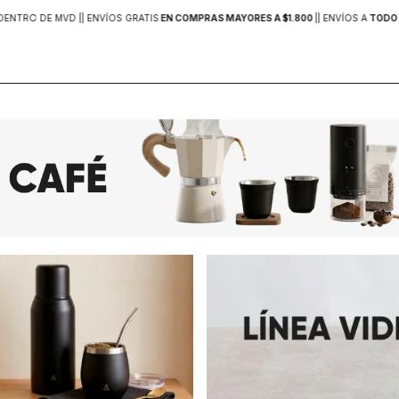
DENTRO DE MVD |
| ENVÍOS GRATIS
EN COMPRAS MAYORES A $1.800
|
| ENVÍOS A
TODO 