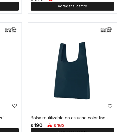
zul
Bolsa reutilizable en estuche color liso - Azul
190
162
$
$