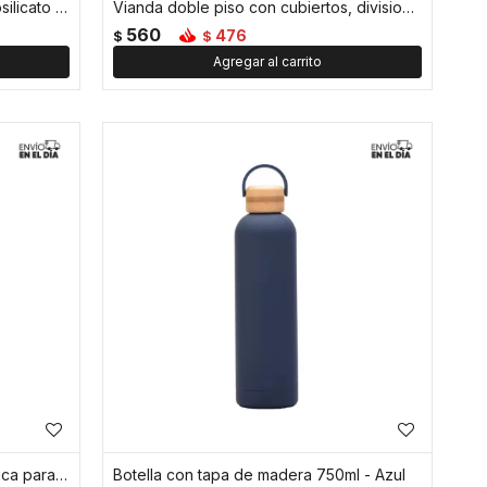
Tetera con infusor de vidrio borosilicato contraste de colores - 600ml - Azul
Vianda doble piso con cubiertos, division y tapa - Azul
560
476
$
$
Botella Deportiva 960 Ml magnética para celular - Azul
Botella con tapa de madera 750ml - Azul