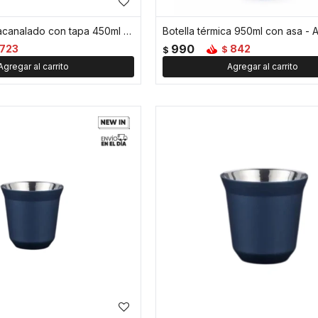
Vaso térmico acanalado con tapa 450ml - Azul
Botella térmica 950ml con asa - A
990
723
842
$
$