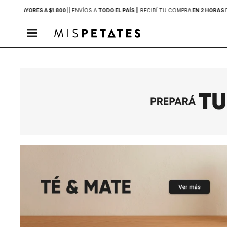
PRAS MAYORES A $1.800
|
| ENVÍOS A
TODO EL PAÍS
|
| RECIBÍ TU COMPRA
EN 2 HORAS
