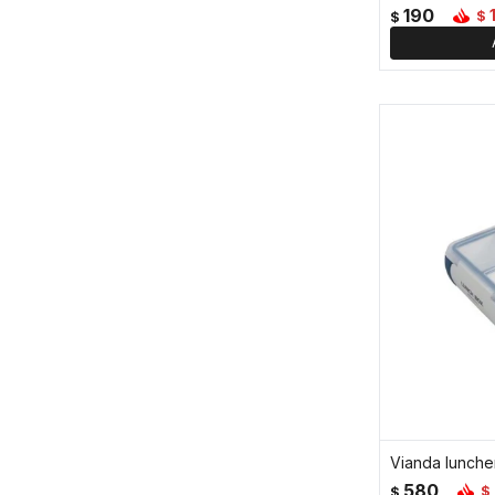
190
$
$
Vianda luncher
580
$
$