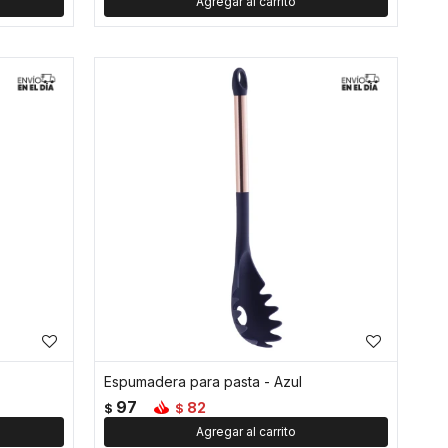
Espumadera para pasta - Azul
97
82
$
$