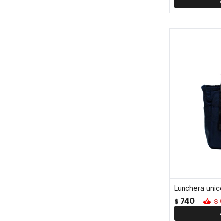
Lunchera unico
740
$
$