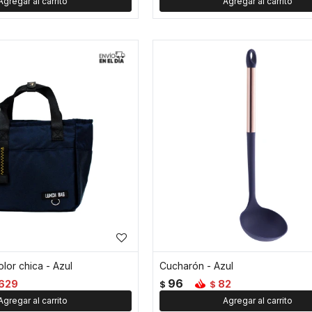
lor chica - Azul
Cucharón - Azul
96
629
82
$
$