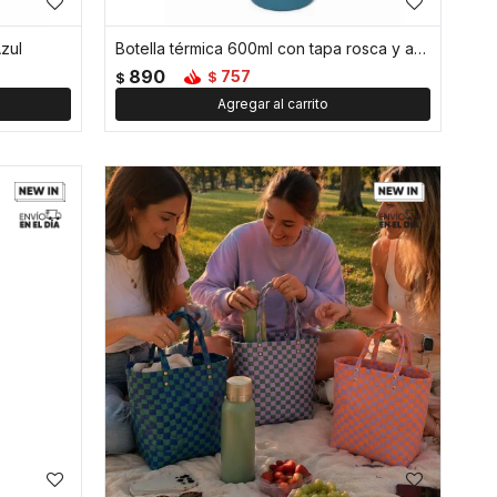
zul
Botella térmica 600ml con tapa rosca y asa - Azul
890
757
$
$