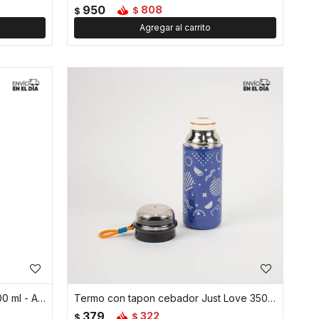
950
808
$
$
Botella térmica con tapa rosca 600 ml - Azul
Termo con tapon cebador Just Love 350 ml - Azul
379
322
$
$