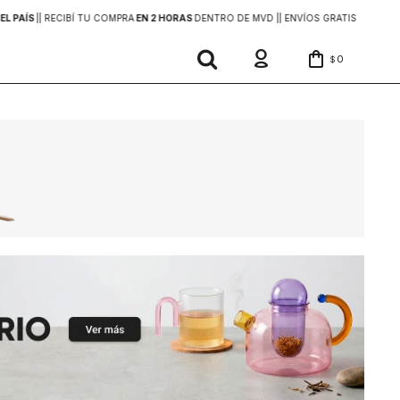
EL PAÍS
|
| RECIBÍ TU COMPRA
EN 2 HORAS
DENTRO DE MVD |
| ENVÍOS GRATIS
EN COMP
0
$