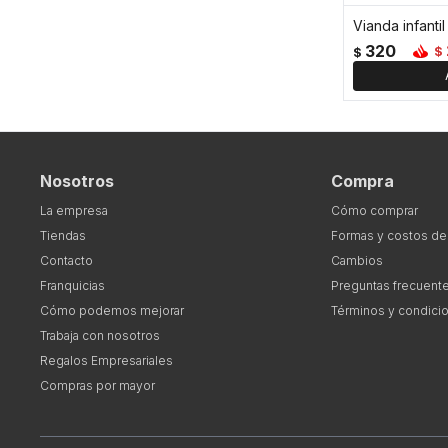
Vianda infanti
320
$
$
Nosotros
Compra
La empresa
Cómo comprar
Tiendas
Formas y costos de
Contacto
Cambios
Franquicias
Preguntas frecuent
Cómo podemos mejorar
Términos y condici
Trabaja con nosotros
Regalos Empresariales
Compras por mayor