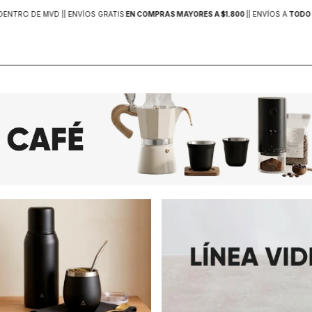
DENTRO DE MVD |
| ENVÍOS GRATIS
EN COMPRAS MAYORES A $1.800
|
| ENVÍOS A
TODO 