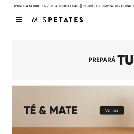
PRAS MAYORES A $1.800
|
| ENVÍOS A
TODO EL PAÍS
|
| RECIBÍ TU COMPRA
EN 2 HORAS
