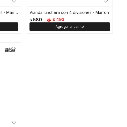
Botella con tapa de madera 750ml - Marron
Vianda lunchera con 4 divisiones - Marron
580
493
$
$