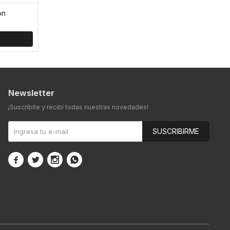
on
Newsletter
¡Suscribite y recibí todas nuestras novedades!
SUSCRIBIRME



