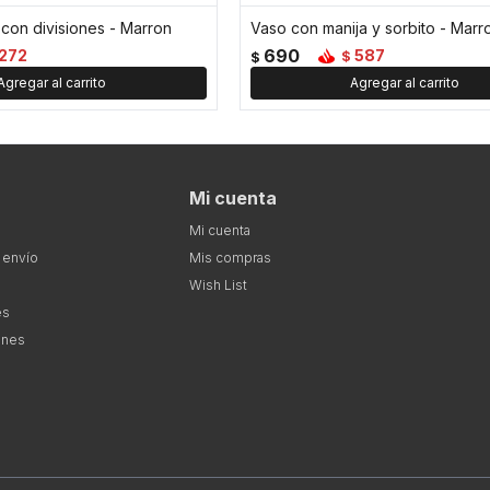
l con divisiones - Marron
Vaso con manija y sorbito - Marr
690
272
587
$
$
Mi cuenta
Mi cuenta
 envío
Mis compras
Wish List
es
ones