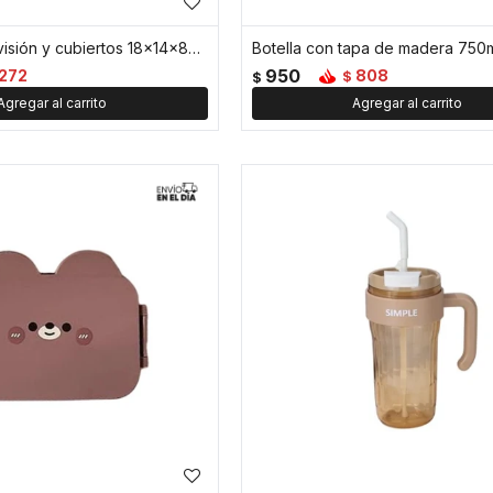
Vianda con división y cubiertos 18x14x8cm Tostada - Marron
950
272
808
$
$