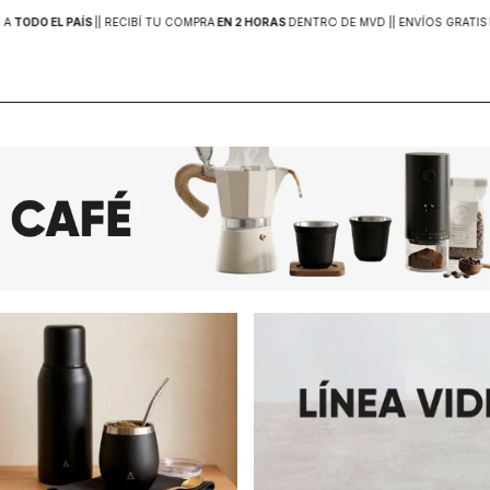
 A
TODO EL PAÍS
|
| RECIBÍ TU COMPRA
EN 2 HORAS
DENTRO DE MVD |
| ENVÍOS GRATIS