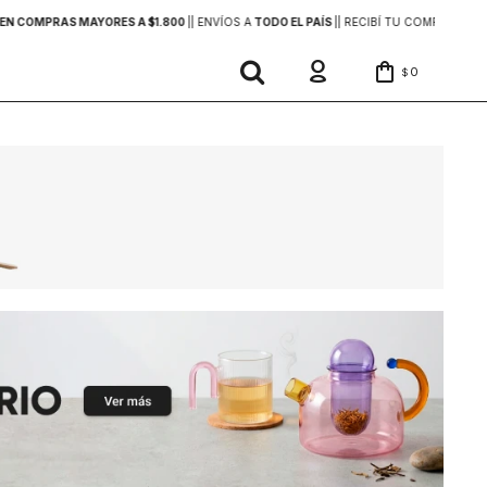
EN COMPRAS MAYORES A $1.800
|
| ENVÍOS A
TODO EL PAÍS
|
| RECIBÍ TU COMPRA
EN 2
0
$