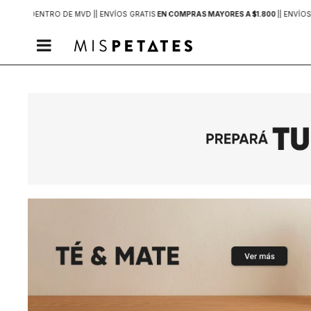
2 HORAS
DENTRO DE MVD |
| ENVÍOS GRATIS
EN COMPRAS MAYORES A $1.800
|
| ENVÍOS
