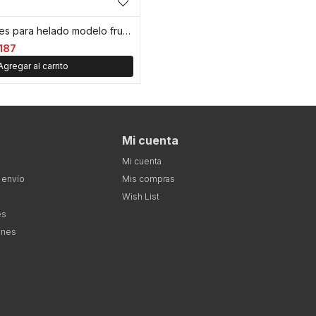
Set de 6 moldes para helado modelo frutas
187
Mi cuenta
Mi cuenta
 envío
Mis compras
Wish List
es
ones