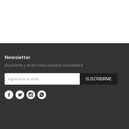
Newsletter
¡Suscribite y recibí todas nuestras novedades!
SUSCRIBIRME



