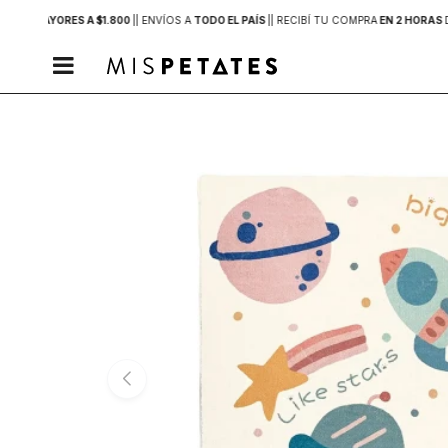
PRAS MAYORES A $1.800
|
| ENVÍOS A
TODO EL PAÍS
|
| RECIBÍ TU COMPRA
EN 2 HORAS
