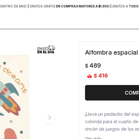
DENTRO DE MVD |
| ENVÍOS GRATIS
EN COMPRAS MAYORES A $1.800
|
| ENVÍOS A
TODO 
Alfombra espacial
489
$
416
$
COM
¡Llevá un pedacito del esp
colorida para el cuarto de
rincón de juegos de los m
sin lastimarse.
Ver más