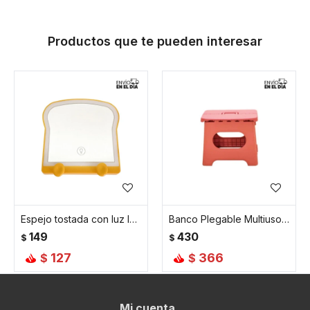
Productos que te pueden interesar
Espejo tostada con luz led 14 cm x 14,5 cm
Banco Plegable Multiuso Resistente - Naranja
149
430
$
$
127
366
$
$
Mi cuenta