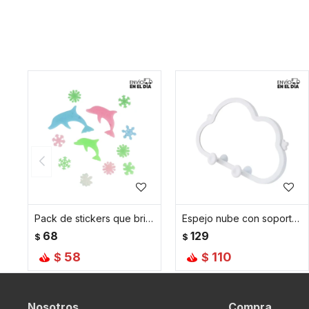
Pack de stickers que brillan en la oscuridad - Delfines
Espejo nube con soporte para celular 13 cm x 20,5 cm
68
129
$
$
58
110
$
$
Nosotros
Compra