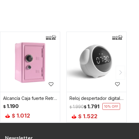
Alcancía Caja fuerte Retro - Rosada
Reloj despertador digital - Blanco
1.190
1.791
$
1.990
$
10
$
1.012
$
1.522
$
Newsletter