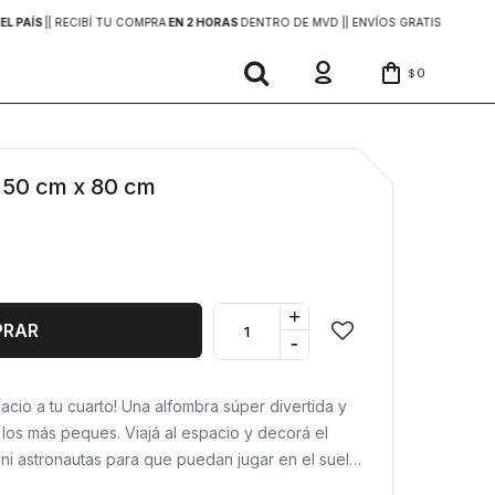
EL PAÍS
|
| RECIBÍ TU COMPRA
EN 2 HORAS
DENTRO DE MVD |
| ENVÍOS GRATIS
EN COMP
0
$
 50 cm x 80 cm
+
PRAR
-
acio a tu cuarto! Una alfombra súper divertida y
 los más peques. Viajá al espacio y decorá el
ini astronautas para que puedan jugar en el suelo