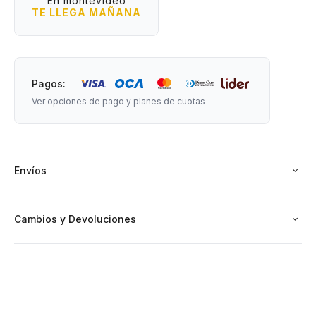
En montevideo
piso.
TE LLEGA MAÑANA
- Fácil de limpiar y mantener.
- Ideal para cuartos infantiles, salas de juegos o fans del
fútbol de todas las edades.
- Aporta un estilo temático sin perder funcionalidad.
Pagos:
Ver opciones de pago y planes de cuotas
Medidas: 50 cm de diámetro
Envíos
Cambios y Devoluciones