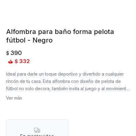
Alfombra para baño forma pelota
fútbol - Negro
390
$
332
$
Ideal para darle un toque deportivo y divertido a cualquier
rincón de tu casa. Esta alfombra con diseño de pelota de
fútbol no solo decora, también invita al juego y al movimiento.
Perfecta para baños, cuartos infantiles o cualquier espacio
Ver más
con espíritu futbolero.
Razones para tener una:
- Superficie suave al tacto, cómoda para pies descalzos.
- Antideslizante en la base: segura para cualquier tipo de