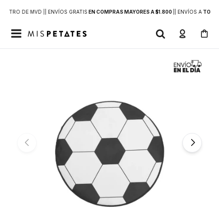
DENTRO DE MVD |
| ENVÍOS GRATIS
EN COMPRAS MAYORES A $1.800
|
| ENVÍOS A
TODO 
