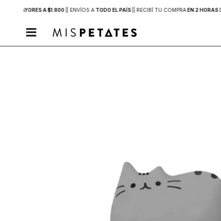
PRAS MAYORES A $1.800
|
| ENVÍOS A
TODO EL PAÍS
|
| RECIBÍ TU COMPRA
EN 2 HORAS
