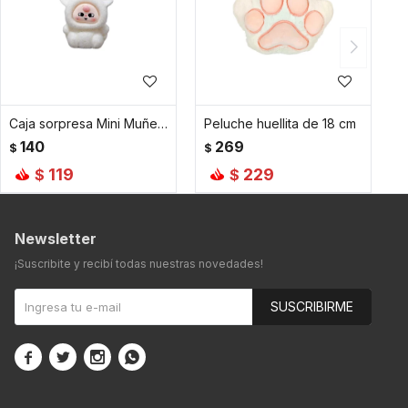
Caja sorpresa Mini Muñeco Animalitos
Peluche huellita de 18 cm
140
269
$
$
119
229
$
$
Newsletter
¡Suscribite y recibí todas nuestras novedades!
SUSCRIBIRME



