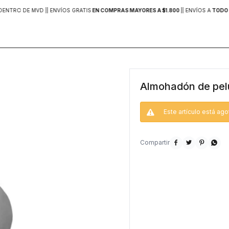
DENTRO DE MVD |
| ENVÍOS GRATIS
EN COMPRAS MAYORES A $1.800
|
| ENVÍOS A
TODO 
Almohadón de pelu
Este artículo está ago



