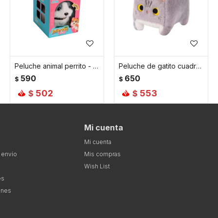
Peluche animal perrito - Gris
Peluche de gatito cuadrado grande - Gris
590
650
$
$
502
553
$
$
Mi cuenta
Mi cuenta
 envío
Mis compras
Wish List
es
ones