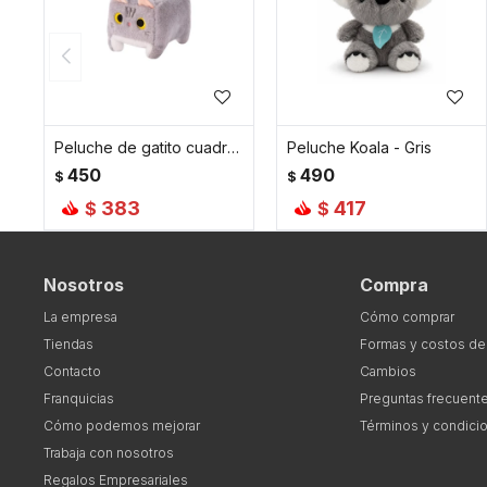
Peluche de gatito cuadrado chico - Gris
Peluche Koala - Gris
450
490
$
$
383
417
$
$
Nosotros
Compra
La empresa
Cómo comprar
Tiendas
Formas y costos de
Contacto
Cambios
Franquicias
Preguntas frecuent
Cómo podemos mejorar
Términos y condici
Trabaja con nosotros
Regalos Empresariales