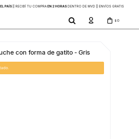
EL PAÍS
|
| RECIBÍ TU COMPRA
EN 2 HORAS
DENTRO DE MVD |
| ENVÍOS GRATIS
EN COMP
0
$
che con forma de gatito - Gris
tado.