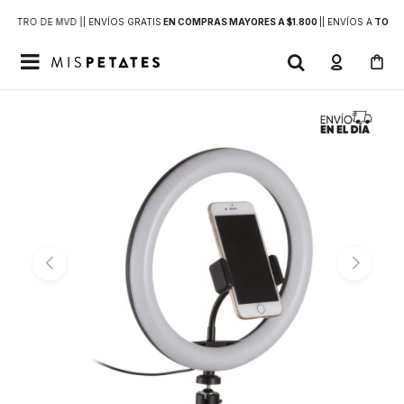
DENTRO DE MVD |
| ENVÍOS GRATIS
EN COMPRAS MAYORES A $1.800
|
| ENVÍOS A
TODO 
