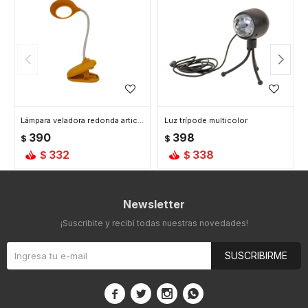
Lámpara veladora redonda articulada con base pinza - Amarilla
Luz trípode multicolor
390
398
$
$
332
338
$
$
Newsletter
¡Suscribite y recibí todas nuestras novedades!
SUSCRIBIRME



