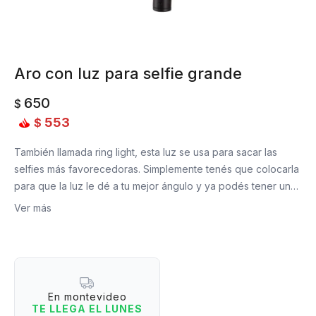
Aro con luz para selfie grande
650
$
553
$
También llamada ring light, esta luz se usa para sacar las
selfies más favorecedoras. Simplemente tenés que colocarla
para que la luz le dé a tu mejor ángulo y ya podés tener una
foto semi profesional Además, trae 7 opciones colores para
Ver más
que puedas elegir qué tonalidad de luz querés probar (¡o
combinaciones de colores!), y así lograr fotos artísticas.
Funciona a través de cable USB (incluido)
Material: plástico
Medidas (con su soporte): 45 x 26 cm
En montevideo
TE LLEGA EL LUNES