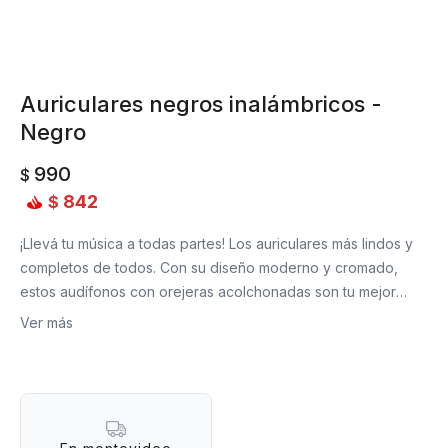
Auriculares negros inalámbricos -
Negro
990
$
842
$
¡Llevá tu música a todas partes! Los auriculares más lindos y
completos de todos. Con su diseño moderno y cromado,
estos audífonos con orejeras acolchonadas son tu mejor
aliado para disfutar de tu playlist favorita.
Ver más
Son los más completos: audio estéreo, bajos de alta calidad,
cancelación de ruido externo, larga duración de batería,
micrófono HD y carga rápida.