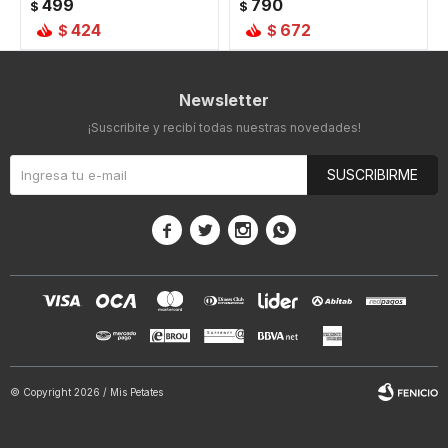
499
790
$
$
424
672
$
$
Newsletter
¡Suscribite y recibí todas nuestras novedades!
SUSCRIBIRME




© Copyright 2026 / Mis Petates