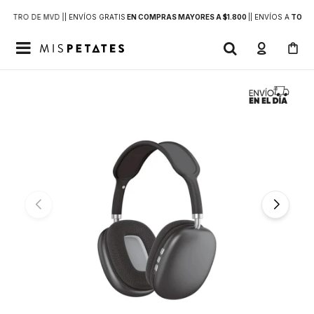
DENTRO DE MVD |
| ENVÍOS GRATIS
EN COMPRAS MAYORES A $1.800
|
| ENVÍOS A
TODO 
