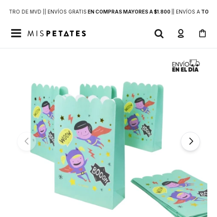
DENTRO DE MVD |
| ENVÍOS GRATIS
EN COMPRAS MAYORES A $1.800
|
| ENVÍOS A
TODO 
