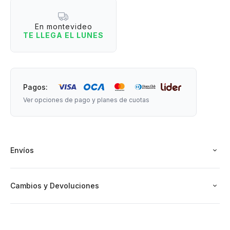
Material: papel
En montevideo
Medidas: 21,5 cm (alto) x 15 cm (ancho)
TE LLEGA EL LUNES
Pagos:
Ver opciones de pago y planes de cuotas
Envíos
Cambios y Devoluciones