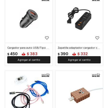
Cargador para auto USB/Tipo C - Negro
Zapatilla adaptador cargador con enchufe y puertos USB x2 y tipo C x2 - Negro
450
383
390
332
$
$
$
$