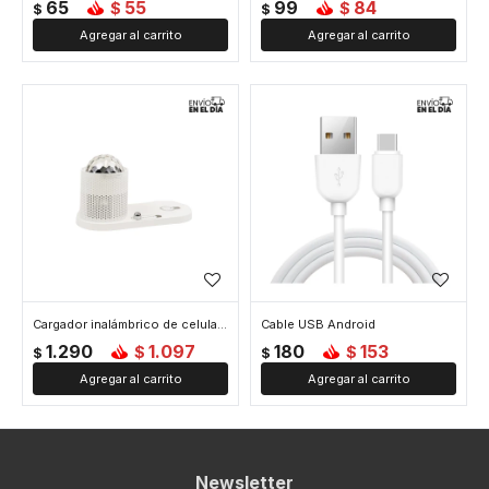
65
55
99
84
$
$
$
$
Cargador inalámbrico de celular con luz proyectora
Cable USB Android
1.290
1.097
180
153
$
$
$
$
Newsletter