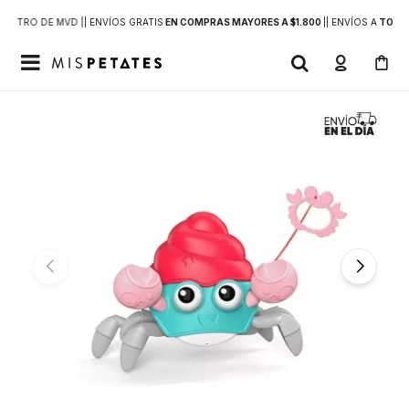
DENTRO DE MVD |
| ENVÍOS GRATIS
EN COMPRAS MAYORES A $1.800
|
| ENVÍOS A
TODO 
