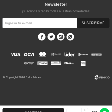
Newsletter
¡Suscribite y recibí todas nuestras novedades!
SUSCRIBIRME




© Copyright 2026 / Mis Petates
+
Fenicio