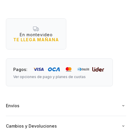
Edad recomendada: +2 años.
En montevideo
Medidas: 21 cm de largo x 12 cm de ancho
TE LLEGA MAÑANA
Pagos:
Ver opciones de pago y planes de cuotas
Envíos
Cambios y Devoluciones