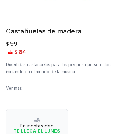
Castañuelas de madera
99
$
84
$
Divertidas castañuelas para los peques que se están
iniciando en el mundo de la música.
Ver más
Medidas: 5 cm de diámetro x 1,5 cm de ancho.
Edad recomendada: +3 años.
En montevideo
TE LLEGA EL LUNES