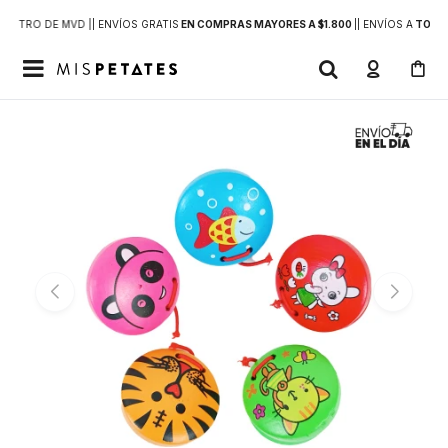
DENTRO DE MVD |
| ENVÍOS GRATIS
EN COMPRAS MAYORES A $1.800
|
| ENVÍOS A
TODO 
