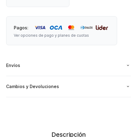
*Importante:
- La foto del producto es meramente ilustrativa de los
Pagos:
posibles diseños, el diseño a enviar se ajusta al stock
Ver opciones de pago y planes de cuotas
disponible.
- El precio incluye una sola unidad del artículo.
Envíos
Cambios y Devoluciones
Descripción