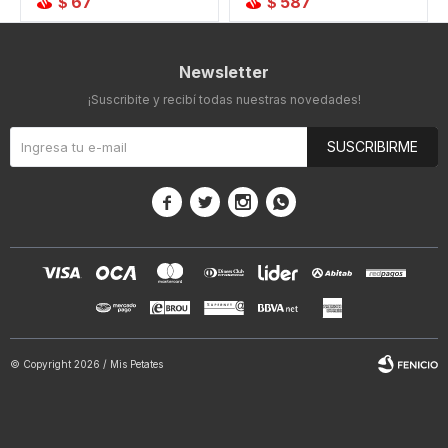
67
587
$
$
Newsletter
¡Suscribite y recibí todas nuestras novedades!
SUSCRIBIRME




© Copyright 2026 / Mis Petates