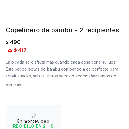
Copetinero de bambú - 2 recipientes
490
$
417
$
La picada se disfruta más cuando cada cosa tiene su lugar.
Este set de bowls de bambú con bandeja es perfecto para
servir snacks, salsas, frutos secos o acompañamientos de
forma ordenada y con mucha mejor presentación.
Ver más
¿Por qué los vas a amar?
- Ideal para organizar snacks o dips.
- Material resistente con acabado natural y cálido.
- Perfecto para reuniones, picadas o aperitivos.
En montevideo
- Combina fácil con cualquier estilo de mesa.
RECIBILO EN 2 HS