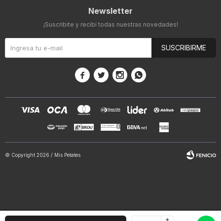
Newsletter
¡Suscribite y recibí todas nuestras novedades!
SUSCRIBIRME




© Copyright 2026 / Mis Petates
+