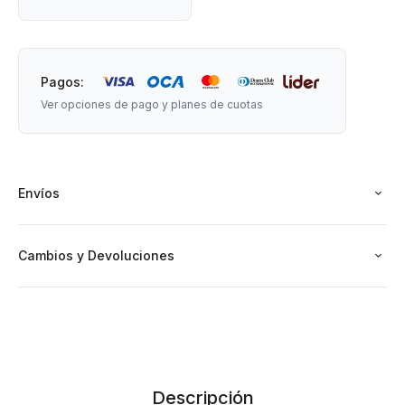
Material: madera.
Medidas:
Tabla: 20,5 cm de largo x 10,5 cm de ancho.
Pagos:
Contenedor: 9,5 cm de ancho x 9,5 cm de largo x 4 cm de
Ver opciones de pago y planes de cuotas
altura.
Envíos
Cambios y Devoluciones
Descripción