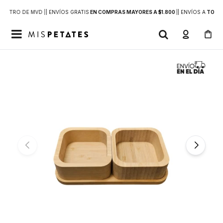
DENTRO DE MVD |
| ENVÍOS GRATIS
EN COMPRAS MAYORES A $1.800
|
| ENVÍOS A
TODO 
