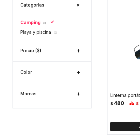
Categorías
Camping
(3)
Playa y piscina
(7)
Precio
($)
Color
Marcas
480
$
$