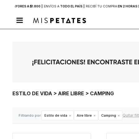
PRAS MAYORES A $1.800
|
| ENVÍOS A
TODO EL PAÍS
|
| RECIBÍ TU COMPRA
EN 2 HORAS

ESTILO DE VIDA > AIRE LIBRE > CAMPING
Quitar fil
Filtrando por:
Estilo de vida
Aire libre
Camping