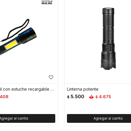
Linterna portátil con estuche recargable - Negro
Linterna potente
5.500
408
4.675
$
$