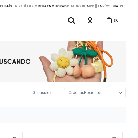
EL PAÍS
|
| RECIBÍ TU COMPRA
EN 2 HORAS
DENTRO DE MVD |
| ENVÍOS GRATIS
EN COMP
0
$
3 artículos
Recientes