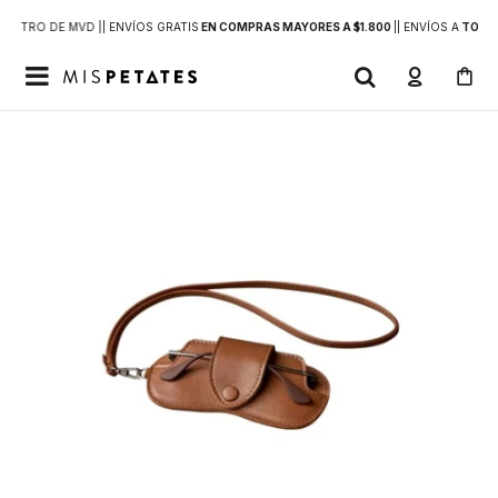
DENTRO DE MVD |
| ENVÍOS GRATIS
EN COMPRAS MAYORES A $1.800
|
| ENVÍOS A
TODO 
