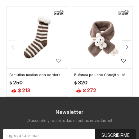
Pantuflas medias con corderito Rayas - Marron
Bufanda peluche Conejito - Marron
250
320
$
$
213
272
$
$
Newsletter
¡Suscribite y recibí todas nuestras novedades!
SUSCRIBIRME