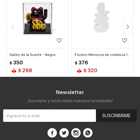
Gatito de la Suerte - Negro
Florero Menorca de cerámica 10 x 20 cm
350
376
$
$
298
320
$
$
Newsletter
¡Suscribite y recibí todas nuestras novedades!
SUSCRIBIRME



