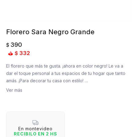
Florero Sara Negro Grande
390
$
332
$
El florero que más te gusta. ¡ahora en color negro! Le va a
dar el toque personal a tus espacios de tu hogar que tanto
amás. ¡Para decorar tu casa con estilo!
Ver más
Medidas: 19,5 cm de altura x 6,5 cm de profunidad.
Material: cerámica.
Tip: Combinalo con los otros colores y tamaños del mismo
modelo.
En montevideo
RECIBILO EN 2 HS