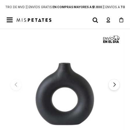
DENTRO DE MVD |
| ENVÍOS GRATIS
EN COMPRAS MAYORES A $1.800
|
| ENVÍOS A
TODO 
