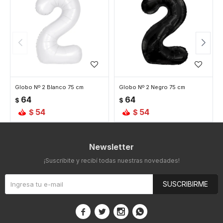
Globo Nº 2 Blanco 75 cm
Globo Nº 2 Negro 75 cm
64
64
$
$
54
54
$
$
Newsletter
¡Suscribite y recibí todas nuestras novedades!
SUSCRIBIRME



