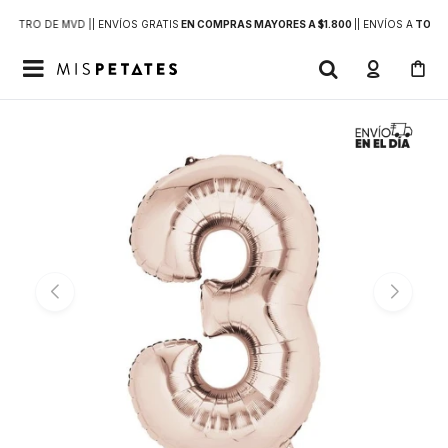
DENTRO DE MVD |
| ENVÍOS GRATIS
EN COMPRAS MAYORES A $1.800
|
| ENVÍOS A
TODO 
