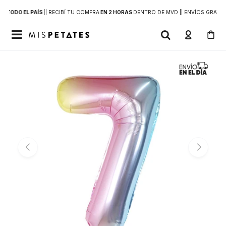
 A
TODO EL PAÍS
|
| RECIBÍ TU COMPRA
EN 2 HORAS
DENTRO DE MVD |
| ENVÍOS GRATIS
